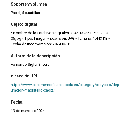
Soporte y volumen
Papel, 5 cuartillas
Objeto digital
◦ Nombre de los archivos digitales: C.32-13286.E.599-21-01-
05.jpg ◦ Tipo: Imagen ◦ Extensión: JPG ◦ Tamaño: 1.443 KB ◦
Fecha de incorporación: 2024-05-19
Autor/a de la descripción
Fernando Sígler Silvera
dirección URL
https://www.casamemorialasauceda.es/category/proyecto/dep
uracion-magisterio-cadiz/
Fecha
19 de mayo de 2024