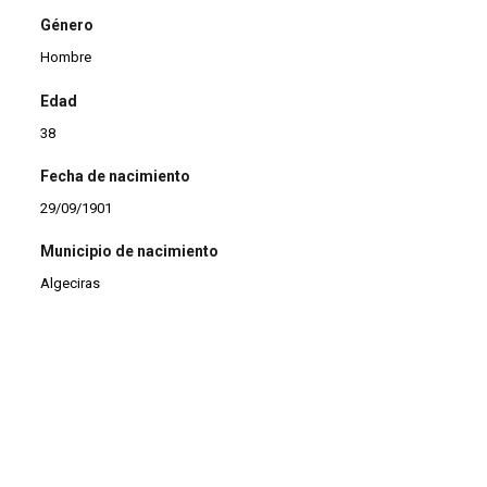
Género
Hombre
Edad
38
Fecha de nacimiento
29/09/1901
Municipio de nacimiento
Algeciras
Profesión
Jubilado
Estado civil
Casado
Observaciones