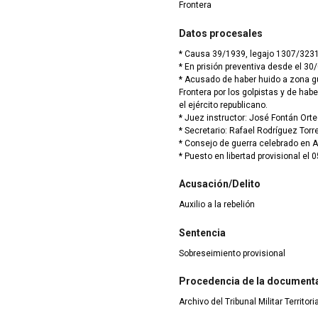
Frontera
Datos procesales
* Causa 39/1939, legajo 1307/323
* En prisión preventiva desde el 30
* Acusado de haber huido a zona g
Frontera por los golpistas y de haber alcanzado el grado de cabo durante la guerra en
el ejército republicano.
* Juez instructor: José Fontán Orte
* Secretario: Rafael Rodríguez Torr
* Consejo de guerra celebrado en A
* Puesto en libertad provisional el
Acusación/Delito
Auxilio a la rebelión
Sentencia
Sobreseimiento provisional
Procedencia de la document
Archivo del Tribunal Militar Territor