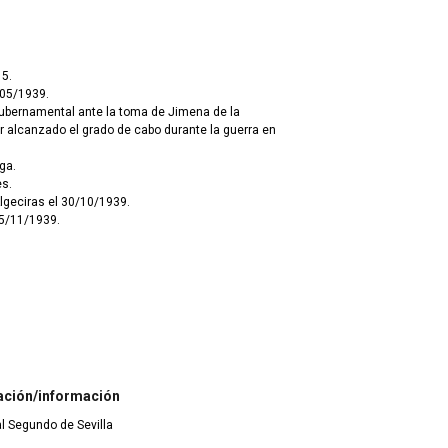
15.
/05/1939.
ubernamental ante la toma de Jimena de la
ga.
es.
lgeciras el 30/10/1939.
 05/11/1939.
ación/información
ial Segundo de Sevilla