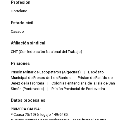
Profesión
Hortelano
Estado civil
Casado
Afiliación sindical
CNT (Confederación Nacional del Trabajo)
Prisiones
Prisión Militar de Escopeteros (Algeciras)
|
Depósito
Municipal de Presos de Los Barrios
|
Prisión de Partido de
Jerez de la Frontera
|
Colonia Penitenciaria de la Isla de San
Simón (Pontevedra)
|
Prisión Provincial de Pontevedra
Datos procesales
PRIMERA CAUSA:
* Causa 75/1936, legajo 149/6485.
* Causa instruida para esclarecer quiénes fueron los que
supuestamente participaron en el robo y saqueo de la iglesia de