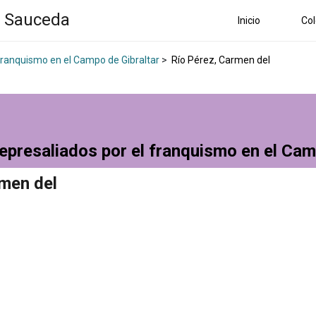
a Sauceda
Inicio
Col
 franquismo en el Campo de Gibraltar
>
Río Pérez, Carmen del
epresaliados por el franquismo en el Cam
men del