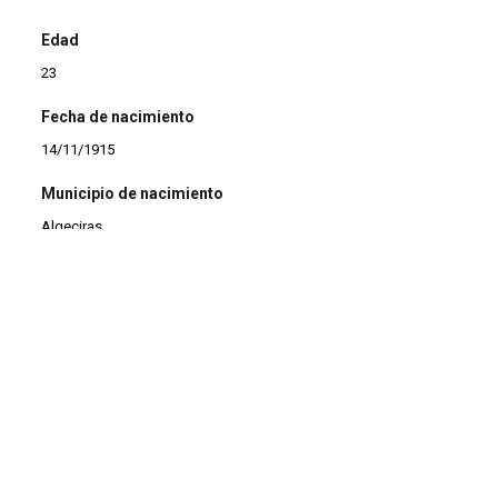
Edad
23
Fecha de nacimiento
14/11/1915
Municipio de nacimiento
Algeciras
Profesión
Encofrador
Estado civil
Casado
Observaciones
* Domiciliado en Belfort
* Hijo de Manuel y Juana