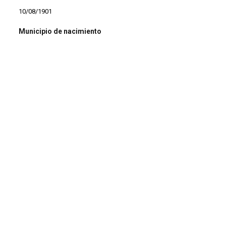
10/08/1901
Municipio de nacimiento
Algeciras
Profesión
Empleado
Estado civil
Soltero
Observaciones
* Hijo de Antonio y Luisa
Procedencia de la documentación/información
Archivo Español. OFPRA (Oficina Francesa de Protección de
Refugiados y Apátridas)
Volumen copia digital