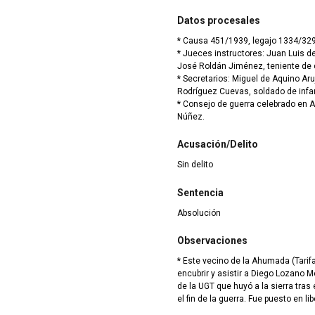
Datos procesales
* Causa 451/1939, legajo 1334/32
* Jueces instructores: Juan Luis de P
José Roldán Jiménez, teniente de c
* Secretarios: Miguel de Aquino Aruj
Rodríguez Cuevas, soldado de infan
* Consejo de guerra celebrado en A
Núñez.
Acusación/Delito
Sin delito
Sentencia
Absolución
Observaciones
* Este vecino de la Ahumada (Tarif
encubrir y asistir a Diego Lozano Meléndez, m
de la UGT que huyó a la sierra tra
el fin de la guerra. Fue puesto en 