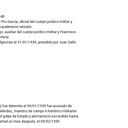
945.
ro García, oficial del cuerpo jurídico militar y
arabineros retirado.
o, auxiliar del cuerpo jurídico militar y Francisco
tería.
lgeciras el 31/01/1939, presidido por Juan Gallo
a) fue detenido el 09/01/1939 fue acusado de
aestro de campo e histórico militante
s el golpe de Estado y permaneció escondido hasta
libertad un mes después, el 09/02/1939.