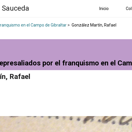
a Sauceda
Inicio
Col
 franquismo en el Campo de Gibraltar
>
González Martín, Rafael
epresaliados por el franquismo en el Cam
n, Rafael