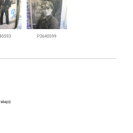
40593
P3640599
rabajo)