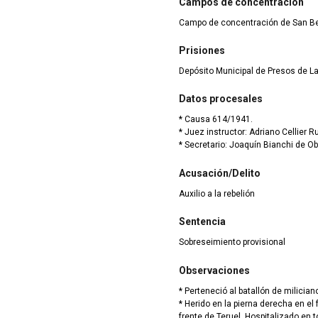
Campos de concentración
Campo de concentración de San Be
Prisiones
Depósito Municipal de Presos de La
Datos procesales
* Causa 614/1941.
* Juez instructor: Adriano Cellier 
* Secretario: Joaquín Bianchi de Ob
Acusación/Delito
Auxilio a la rebelión
Sentencia
Sobreseimiento provisional
Observaciones
* Perteneció al batallón de milician
* Herido en la pierna derecha en el 
frente de Teruel. Hospitalizado en 