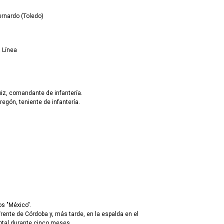
rnardo (Toledo)
 Línea
Ruiz, comandante de infantería.
regón, teniente de infantería.
os "México".
frente de Córdoba y, más tarde, en la espalda en el
total durante cinco meses.