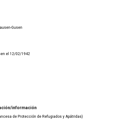
hausen-Gusen
sen el 12/02/1942
ación/información
rancesa de Protección de Refugiados y Apátridas)