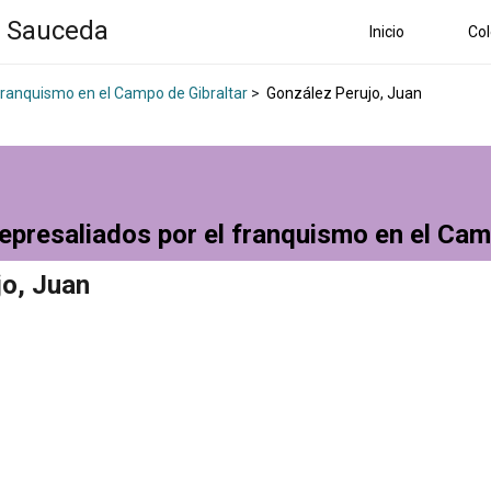
a Sauceda
Inicio
Col
 franquismo en el Campo de Gibraltar
>
González Perujo, Juan
epresaliados por el franquismo en el Cam
jo, Juan