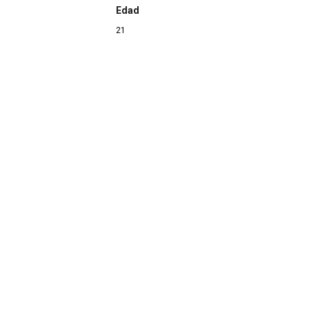
Edad
21
Continuar navegando
Gonzá
Archivo de la Casa de la Memoria La Sauce