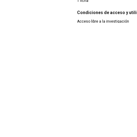
1 ficha
Condiciones de acceso y util
Acceso libre a la investigación
lez Carretero, Juan
González Sánchez, Enriqu
da