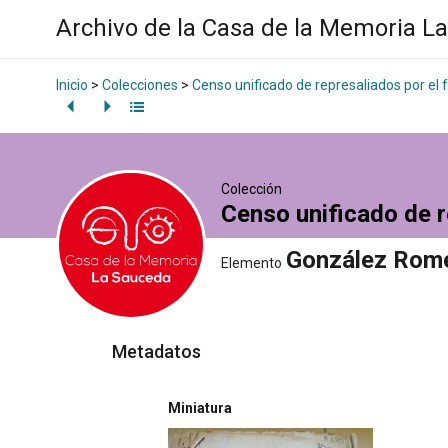
Archivo de la Casa de la Memoria L
Inicio
>
Colecciones
>
Censo unificado de represaliados por el
Colección
Censo unificado de r
González Rome
Elemento
Metadatos
Miniatura