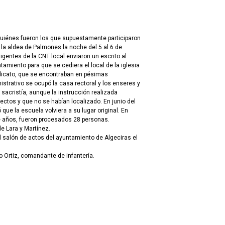
quiénes fueron los que supuestamente participaron
e la aldea de Palmones la noche del 5 al 6 de
gentes de la CNT local enviaron un escrito al
ntamiento para que se cediera el local de la iglesia
indicato, que se encontraban en pésimas
istrativo se ocupó la casa rectoral y los enseres y
 sacristía, aunque la instrucción realizada
ectos y que no se habían localizado. En junio del
ue la escuela volviera a su lugar original. En
e años, fueron procesados 28 personas.
e Lara y Martínez.
l salón de actos del ayuntamiento de Algeciras el
o Ortiz, comandante de infantería.