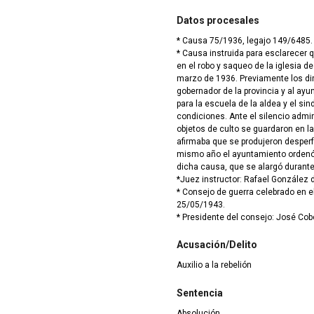
Datos procesales
* Causa 75/1936, legajo 149/6485.
* Causa instruida para esclarecer 
en el robo y saqueo de la iglesia d
marzo de 1936. Previamente los diri
gobernador de la provincia y al ayu
para la escuela de la aldea y el s
condiciones. Ante el silencio admin
objetos de culto se guardaron en la
afirmaba que se produjeron desperf
mismo año el ayuntamiento ordenó q
dicha causa, que se alargó durant
*Juez instructor: Rafael González d
* Consejo de guerra celebrado en e
25/05/1943.
* Presidente del consejo: José Cob
Acusación/Delito
Auxilio a la rebelión
Sentencia
Absolución