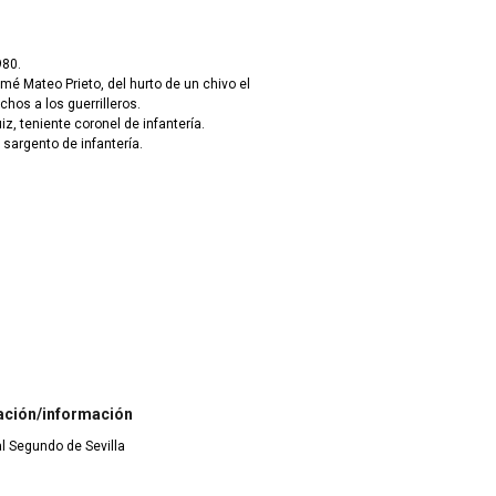
980.
mé Mateo Prieto, del hurto de un chivo el
hos a los guerrilleros.
iz, teniente coronel de infantería.
, sargento de infantería.
ación/información
ial Segundo de Sevilla