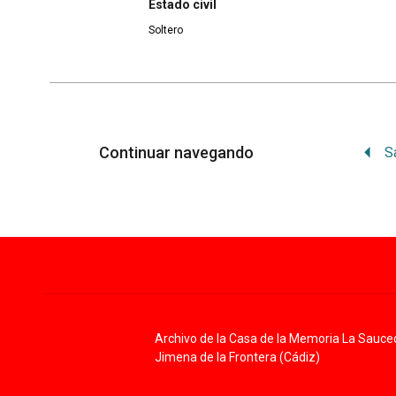
Estado civil
Soltero
Continuar navegando
S
Archivo de la Casa de la Memoria La Sauce
Jimena de la Frontera (Cádiz)