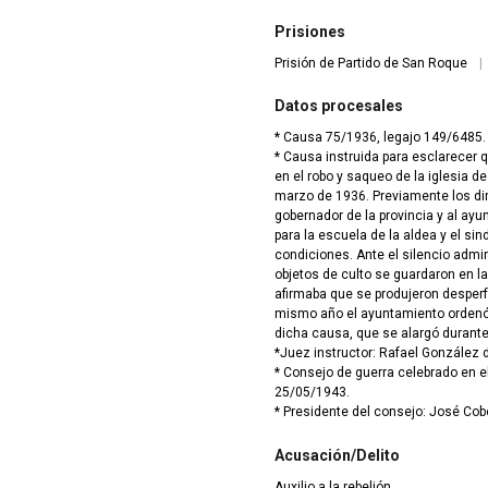
Prisiones
Prisión de Partido de San Roque
|
Datos procesales
* Causa 75/1936, legajo 149/6485.
* Causa instruida para esclarecer 
en el robo y saqueo de la iglesia d
marzo de 1936. Previamente los diri
gobernador de la provincia y al ayu
para la escuela de la aldea y el s
condiciones. Ante el silencio admin
objetos de culto se guardaron en la
afirmaba que se produjeron desperf
mismo año el ayuntamiento ordenó q
dicha causa, que se alargó durant
*Juez instructor: Rafael González d
* Consejo de guerra celebrado en e
25/05/1943.
* Presidente del consejo: José Cob
Acusación/Delito
Auxilio a la rebelión