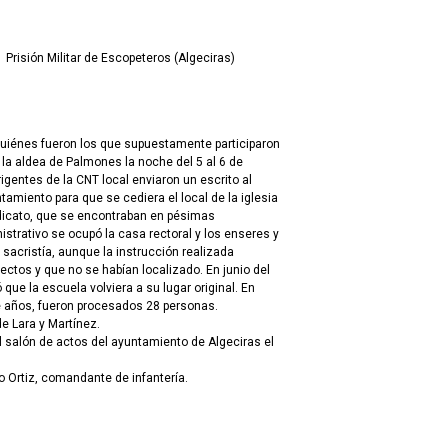
Prisión Militar de Escopeteros (Algeciras)
quiénes fueron los que supuestamente participaron
e la aldea de Palmones la noche del 5 al 6 de
gentes de la CNT local enviaron un escrito al
ntamiento para que se cediera el local de la iglesia
indicato, que se encontraban en pésimas
istrativo se ocupó la casa rectoral y los enseres y
 sacristía, aunque la instrucción realizada
ectos y que no se habían localizado. En junio del
ue la escuela volviera a su lugar original. En
e años, fueron procesados 28 personas.
e Lara y Martínez.
l salón de actos del ayuntamiento de Algeciras el
o Ortiz, comandante de infantería.