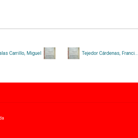
alas Carrillo, Miguel
Tejedor Cárdenas, Francisco
da