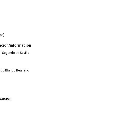
ios)
ación/información
ial Segundo de Sevilla
isco Blanco Bejarano
ización