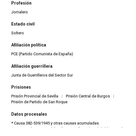
Profesión
Jornalero
Estado civil
Soltero
Afiliación política
PCE (Partido Comunista de España)
Afiliación guerrillera
Junta de Guerrilleros del Sector Sur
Prisiones
Prisión Provincial de Sevilla
|
Prisión Central de Burgos
|
Prisión de Partido de San Roque
Datos procesales
* Causa 382-539/1945 y otras causas acumuladas.
* Consejo de guerra celebrado en Sevilla, en la sala biblioteca de
la Prisión Provincial de Sevilla el 25 de mayo de 1951 a las diez