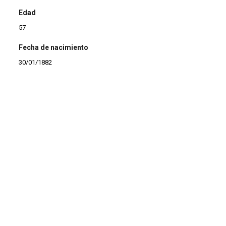
Edad
57
Fecha de nacimiento
30/01/1882
Municipio de nacimiento
Algeciras
Profesión
Ama de casa
Estado civil
Viuda
Afiliación sindical
CNT (Confederación Nacional del Trabajo)
Observaciones