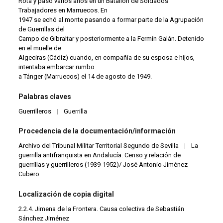
Rota y pasó varios años en un Batallón de Soldados
Trabajadores en Marruecos. En
1947 se echó al monte pasando a formar parte de la Agrupación
de Guerrillas del
Campo de Gibraltar y posteriormente a la Fermín Galán. Detenido
en el muelle de
Algeciras (Cádiz) cuando, en compañía de su esposa e hijos,
intentaba embarcar rumbo
a Tánger (Marruecos) el 14 de agosto de 1949.
Palabras claves
Guerrilleros
|
Guerrilla
Procedencia de la documentación/información
Archivo del Tribunal Militar Territorial Segundo de Sevilla
|
La
guerrilla antifranquista en Andalucía. Censo y relación de
guerrillas y guerrilleros (1939-1952)/ José Antonio Jiménez
Cubero
Localización de copia digital
2.2.4. Jimena de la Frontera. Causa colectiva de Sebastián
Sánchez Jiménez