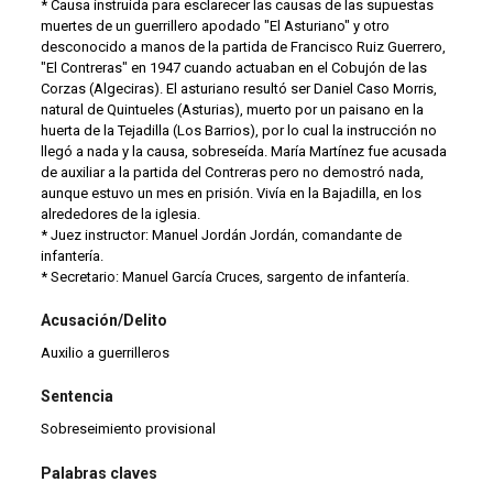
* Causa instruida para esclarecer las causas de las supuestas
muertes de un guerrillero apodado "El Asturiano" y otro
desconocido a manos de la partida de Francisco Ruiz Guerrero,
"El Contreras" en 1947 cuando actuaban en el Cobujón de las
Corzas (Algeciras). El asturiano resultó ser Daniel Caso Morris,
natural de Quintueles (Asturias), muerto por un paisano en la
huerta de la Tejadilla (Los Barrios), por lo cual la instrucción no
llegó a nada y la causa, sobreseída. María Martínez fue acusada
de auxiliar a la partida del Contreras pero no demostró nada,
aunque estuvo un mes en prisión. Vivía en la Bajadilla, en los
alrededores de la iglesia.
* Juez instructor: Manuel Jordán Jordán, comandante de
infantería.
* Secretario: Manuel García Cruces, sargento de infantería.
Acusación/Delito
Auxilio a guerrilleros
Sentencia
Sobreseimiento provisional
Palabras claves