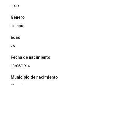
1939
Género
Hombre
Edad
25
Fecha de nacimiento
13/05/1914
Municipio de nacimiento
Algeciras
Estado civil
Casado
Observaciones
* Domiciliado en Villeneuve-la-Garenne