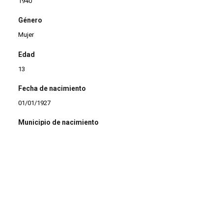
1940
Género
Mujer
Edad
13
Fecha de nacimiento
01/01/1927
Municipio de nacimiento
La Línea
Estado civil
Casada
Observaciones
* Domiciliada en Deauville
* Hija de Rafael y Mercedes