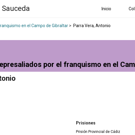
a Sauceda
Inicio
Col
 franquismo en el Campo de Gibraltar
>
Parra Vera, Antonio
epresaliados por el franquismo en el Cam
tonio
Prisiones
Prisión Provincial de Cádiz