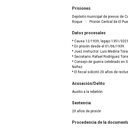
Prisiones
Depósito municipal de presos de Cas
Roque
|
Prisión Central de El Pu
Datos procesales
* Causa 12/1939, legajo 1351/332
* En prisión desde el 01/06/1939.
* Juez instructor: Luis Medina Tovar
* Secretario: Rafael Rodríguez Torr
* Consejo de guerra celebrado en S
Núñez.
* El fiscal solicitó 20 años de reclu
Acusación/Delito
Auxilio a la rebelión
Sentencia
20 años de prisión
Procedencia de la document