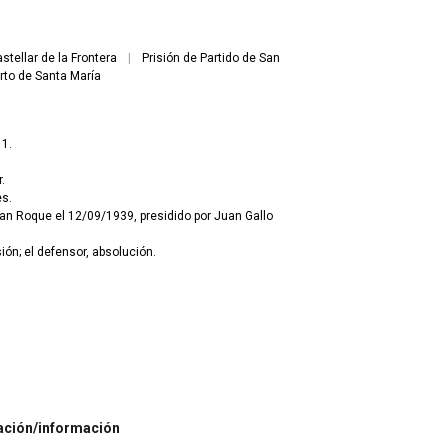
tellar de la Frontera
|
Prisión de Partido de San
erto de Santa María
11.
.
es.
an Roque el 12/09/1939, presidido por Juan Gallo
sión; el defensor, absolución.
ación/información