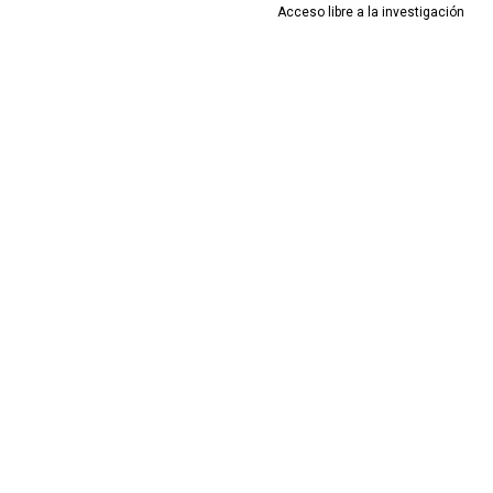
Acceso libre a la investigación
 Serrano, Francisco
Redondo Ávila, José
da