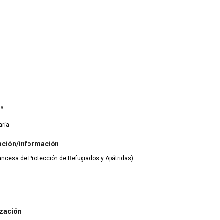
is
aría
ación/información
rancesa de Protección de Refugiados y Apátridas)
ización