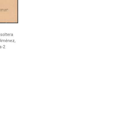
 soltera
Jiménez,
a-2