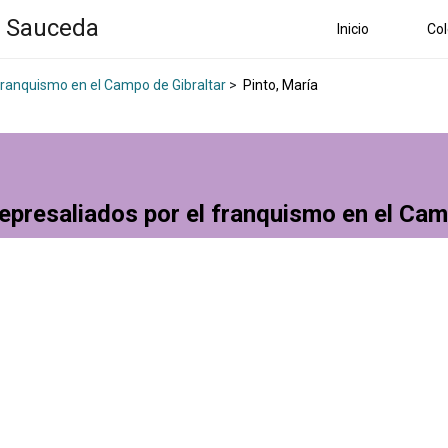
a Sauceda
Inicio
Col
 franquismo en el Campo de Gibraltar
>
Pinto, María
epresaliados por el franquismo en el Cam