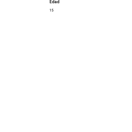
Edad
15
Continuar navegando
Pérez
Archivo de la Casa de la Memoria La Sauce
Jimena de la Frontera (Cádiz)