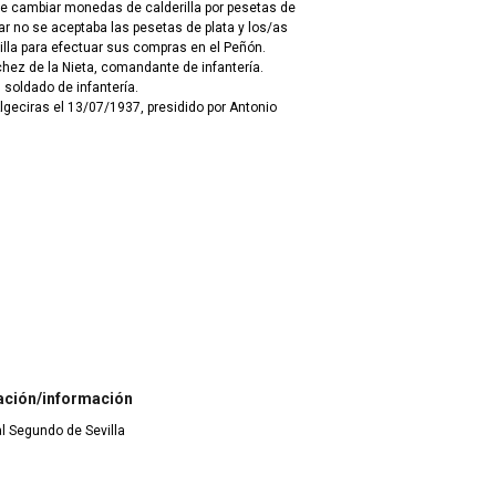
de cambiar monedas de calderilla por pesetas de
tar no se aceptaba las pesetas de plata y los/as
lla para efectuar sus compras en el Peñón.
chez de la Nieta, comandante de infantería.
 soldado de infantería.
lgeciras el 13/07/1937, presidido por Antonio
ación/información
ial Segundo de Sevilla