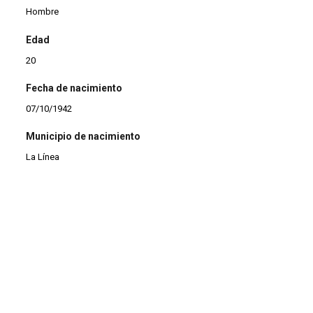
Hombre
Edad
20
Fecha de nacimiento
07/10/1942
Municipio de nacimiento
La Línea
Profesión
Pintor
|
Vidriero
Estado civil
Casado
Observaciones
* Domiciliado en Le Perreux-sur-Marne