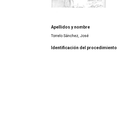
Apellidos y nombre
Torrelo Sánchez, José
Identificación del procedimiento
Asesinatos extrajudiciales
Año del procedimiento
1936
Género
Hombre
Edad
61
Municipio de nacimiento