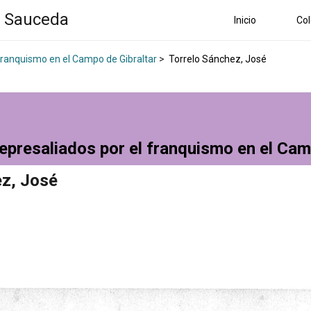
a Sauceda
Inicio
Col
 franquismo en el Campo de Gibraltar
>
Torrelo Sánchez, José
epresaliados por el franquismo en el Cam
ez, José