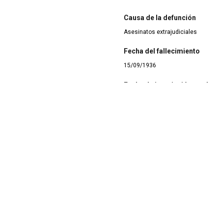
Causa de la defunción
Asesinatos extrajudiciales
Fecha del fallecimiento
15/09/1936
Fecha de inscripción en el re
15/09/1936
Lugar del fallecimiento
Algeciras
Lugar del enterramiento
Cementerio de Algeciras
Palabras claves
Masonería
Procedencia de la document