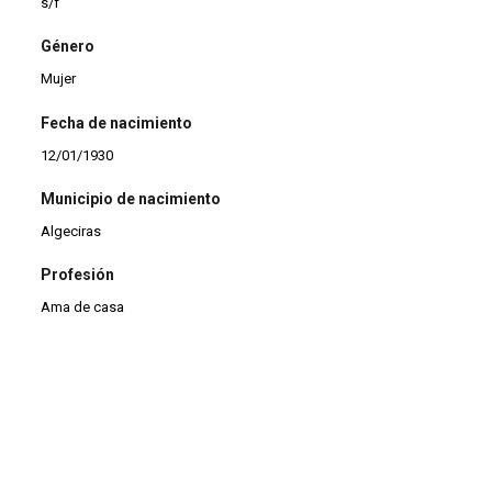
s/f
Género
Mujer
Fecha de nacimiento
12/01/1930
Municipio de nacimiento
Algeciras
Profesión
Ama de casa
Estado civil
Soltera
Afiliación sindical
UGT (Unión General de Trabajadores)