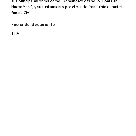
sus principales obras como "Romancero gitano" o "Poeta en
Nueva York", y su fusilamiento por el bando franquista durante la
Guerra Civil.
Fecha del documento
1994
Temáticas
Guerra Civil Española
Puntos de acceso
Cómics
Etapas educativas
Interetapas
Tipología de los materiales
Libros de la biblioteca de la Casa de la Memoria
Soporte y volumen