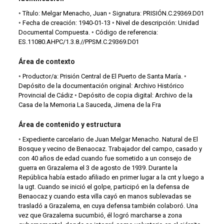
◦ Título: Melgar Menacho, Juan ◦ Signatura: PRISIÓN.C.29369.D01
◦ Fecha de creación: 1940-01-13 ◦ Nivel de descripción: Unidad
Documental Compuesta. ◦ Código de referencia:
ES.11080.AHPC/1.3.8.//PPSM.C.29369.D01
Área de contexto
◦ Productor/a: Prisión Central de El Puerto de Santa María. ◦
Depósito de la documentación original: Archivo Histórico
Provincial de Cádiz ◦ Depósito de copia digital: Archivo de la
Casa de la Memoria La Sauceda, Jimena de la Fra
Área de contenido y estructura
◦ Expediente carcelario de Juan Melgar Menacho. Natural de El
Bosque y vecino de Benaocaz. Trabajador del campo, casado y
con 40 años de edad cuando fue sometido a un consejo de
guerra en Grazalema el 3 de agosto de 1939. Durante la
República había estado afiliado en primer lugar a la cnt y luego a
la ugt. Cuando se inició el golpe, participó en la defensa de
Benaocaz y cuando esta villa cayó en manos sublevadas se
trasladó a Grazalema, en cuya defensa también colaboró. Una
vez que Grazalema sucumbió, él logró marcharse a zona