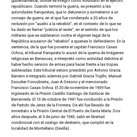
gubernamental, donde se integró como voluntario en el ejército
republicano. Cuando terminó la guerra, se presentó a las
autoridades franquistas, que lo detuvieron y sometieron a un
consejo de guerra, en el que fue condenado a 20 años de
reclusión por “auxilio a la rebelión”, en el contexto de lo que se
ha dado en llamar “justicia al revés”, en el sentido de que los
militares que se sublevaron contra el régimen legal de la
República acusaron de “rebelión” a quienes lo defendieron. En la
sentencia, de la que fue ponente el capitán Francisco Casas
Ochoa, el tribunal franquista lo acusó de la quema de imágenes
religiosas en Benaocaz, e interpretó como actividad delictiva el
haber hecho servicio de armas para hacer frente a las tropas
sublevadas. Este tribunal estuvo presidido por Antonio Gracia
Barreiro e integrado además por Gabriel Gracia Trujillo, Manuel
Escudier Foncubierta, Juan A.Ossorio y el mencionado
Francisco Casas Ochoa. El 20 de noviembre de 1939 fue
ingresado en la Prisión Castillo Santiago de Sanlúcar de
Barrameda. El 13 de octubre de 1941 fue conducido a la Prisión
de Partido de Jerez de la Frontera. De ahí fue llevado de
inmediato a la Prisión Central de El Puerto de Santa María. Dos
años después, el 5 de junio de 1943, salió en libertad
condicional con el castigo de destierro, que cumplió en la
localidad de Montellano (Sevilla).