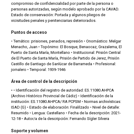
compromiso de confidencialidad por parte de la persona o
personas autorizadas, según modelo aprobado por la CAVAD.
Estado de conservación: Portada y algunos pliegos de
vicisitudes penales y penitenciarias deteriorados.
Puntos de acceso
◦ Temático: prisiones, penados, represión ◦ Onomástico: Melgar
Menacho, Juan ◦ Topónimo: El Bosque, Benaocaz, Grazalema, El
Puerto de Santa María, Montellano ◦ Institucional: Prisión Central
de El Puerto de Santa María, Prisión de Partido de Jerez, Prisión
Castillo de Santiago de Sanlúcar de Barrameda ◦ Profesional:
jornalero ◦ Temporal: 1939-1946
Área de control de la descripción
• ◦ Identificación del registro de autoridad: ES.11080.AHPCA
(Archivo Histórico Provincial de Cádiz) ◦ Identificación de la
institución: ES.11080.AHPCA/ RA PCPSM ◦ Normas archivísticas:
ISAD (G) ◦ Estado de elaboración: Finalilzado ◦ Nivel de detalle:
Resumido ◦ Lengua: Castellano ◦ Fecha de la descripción: 2021-
12-18 ◦ Autor/a de la descripción: Fernando Sígler Silvera
Soporte y volumen