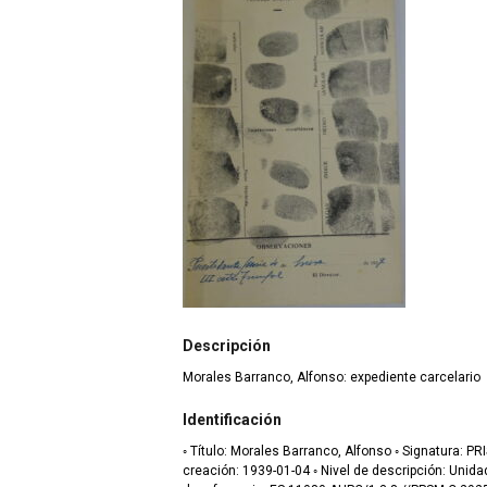
Descripción
Morales Barranco, Alfonso: expediente carcelario
Identificación
◦ Título: Morales Barranco, Alfonso ◦ Signatura: PRISIÓN.C.29259.D44 ◦ Fecha de
creación: 1939-01-04 ◦ Nivel de descripción: Unidad Documental Compuesta. ◦ Código