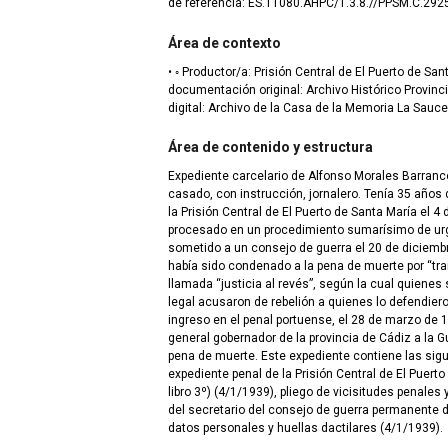
de referencia: ES.11080.AHPC/1.3.8.//PPSM.C.292
Área de contexto
• ◦ Productor/a: Prisión Central de El Puerto de Santa María. ◦ Depósito de la
documentación original: Archivo Histórico Provincial de Cádiz ◦ D
digital: Archivo de la Casa de la Memoria La Sauce
Área de contenido y estructura
Expediente carcelario de Alfonso Morales Barranco
casado, con instrucción, jornalero. Tenía 35 año
la Prisión Central de El Puerto de Santa María el 4
procesado en un procedimiento sumarísimo de ur
sometido a un consejo de guerra el 20 de diciembr
había sido condenado a la pena de muerte por “traic
llamada “justicia al revés”, según la cual quienes
legal acusaron de rebelión a quienes lo defendie
ingreso en el penal portuense, el 28 de marzo de 
general gobernador de la provincia de Cádiz a la Gu
pena de muerte. Este expediente contiene las si
expediente penal de la Prisión Central de El Puerto
libro 3º) (4/1/1939), pliego de vicisitudes penales
del secretario del consejo de guerra permanente d
datos personales y huellas dactilares (4/1/1939).