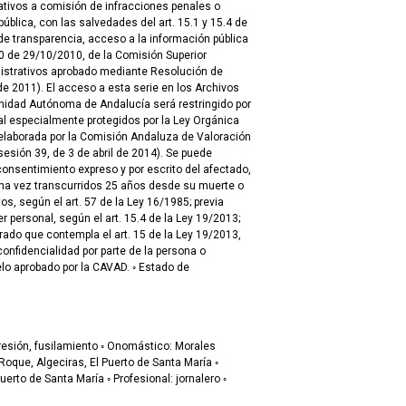
lativos a comisión de infracciones penales o
blica, con las salvedades del art. 15.1 y 15.4 de
de transparencia, acceso a la información pública
0 de 29/10/2010, de la Comisión Superior
istrativos aprobado mediante Resolución de
 2011). El acceso a esta serie en los Archivos
unidad Autónoma de Andalucía será restringido por
l especialmente protegidos por la Ley Orgánica
 elaborada por la Comisión Andaluza de Valoración
sión 39, de 3 de abril de 2014). Se puede
onsentimiento expreso y por escrito del afectado,
 una vez transcurridos 25 años desde su muerte o
s, según el art. 57 de la Ley 16/1985; previa
r personal, según el art. 15.4 de la Ley 19/2013;
ado que contempla el art. 15 de la Ley 19/2013,
onfidencialidad por parte de la persona o
bado por la CAVAD. ◦ Estado de
María ◦ Profesional: jornalero ◦