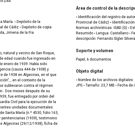
59.D44
Área de control de la descrip
◦ Identificación del registro de au
Provincial de Cádiz) ◦ Identificación de la institución: ES.11080.AHPCA/ RA PCPSM ◦
epósito de copia
Normas archivísticas: ISAD (G) ◦ Estado de elaboración: Finalilzado ◦ Nivel de detalle:
da, Jimena de la Fra
Resumido ◦ Lengua: Castellano ◦ Fecha de la descripción: 2021-12-19 ◦ Autor/a de la
descripción: Fernando Sígler Silver
Soporte y volumen
, natural y vecino de San Roque,
s de edad cuando fue ingresado en
Papel, 6 documentos
 de enero de 1939. Había sido
gencia (causa 444 de 1938) y
Objeto digital
e de 1938 en Algeciras, en el que
◦ Nombre de los archivos digitales: C.29259.D44-01-
ión”, , en el contexto de la
JPG ◦ Tamaño: 23,7
 se sublevaron contra el régimen
ron.. Dos meses después de su
1939, fue entregado por orden del
ardia Civil para la ejecución de la
guientes unidades documentales:
 de Santa María (n.º 4530, folio 163,
 y penitenciarias (1939), testimonio
e Algeciras (29/12/1938), ficha de