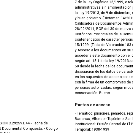
7 de la Ley Orgánica 15/1999, o re
administrativas sin amonestación pú
la Ley 19/2013, de 9 de diciembre, 
y buen gobierno. (Dictamen 34/201
Calificadora de Documentos Admin
28/02/2011, BOE del 30 de marzo de
Históricos Provinciales de la Com
contener datos de carácter persona
15/1999. (Tabla de Valoración 183
y Acceso a los documentos en su se
acceder a este documento con el c
según art. 15.1 de la ley 19/2013;
50 desde la fecha de los documento
disociación de los datos de carácte
en los supuestos de acceso ponder
con la firma de un compromiso de c
personas autorizadas, según modelo apro
conservación: Bueno.
Puntos de acceso
◦ Temático: prisiones, penados, represión, fusilamiento ◦ Onomástico: Morales
Barranco, Alfonso ◦ Topónimo: San Roque, Algeciras, El Puerto de Santa María ◦
Institucional: Prisión Central de El Puerto de Santa 
Temporal: 1938-1939