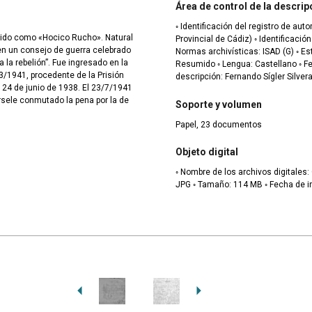
Área de control de la descrip
◦ Identificación del registro de au
ocido como «Hocico Rucho». Natural
Provincial de Cádiz) ◦ Identificación de la institución: ES.11080.AHPCA/ RA PCPSM ◦
en un consejo de guerra celebrado
Normas archivísticas: ISAD (G) ◦ Estado de elaboración: Finalilzado ◦ Nivel de detalle:
a la rebelión”. Fue ingresado en la
Resumido ◦ Lengua: Castellano ◦ Fecha de la descripción: 2021-12-22 ◦ Autor/a de la
03/1941, procedente de la Prisión
descripción: Fernando Sígler Silver
 24 de junio de 1938. El 23/7/1941
érsele conmutado la pena por la de
Soporte y volumen
Papel, 23 documentos
Objeto digital
◦ Nombre de los archivos digitales: C.29337.D 07-01
JPG ◦ Tamaño: 114 