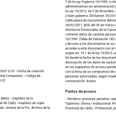
7 de la Ley Orgánica 15/1999, o re
administrativas sin amonestación pú
la Ley 19/2013, de 9 de diciembre, 
y buen gobierno. (Dictamen 34/201
Calificadora de Documentos Admin
28/02/2011, BOE del 30 de marzo de
Históricos Provinciales de la Com
contener datos de carácter persona
15/1999. (Tabla de Valoración 183
y Acceso a los documentos en su se
acceder a este documento con el c
según art. 15.1 de la ley 19/2013;
50 desde la fecha de los documento
disociación de los datos de carácte
en los supuestos de acceso ponder
con la firma de un compromiso de c
personas autorizadas, según modelo apro
D 07
conservación: Bueno.
Puntos de acceso
sito de la
◦ Temático: prisiones, penados, represión ◦ Onomástico: Villanueva Miguel, Manuel ◦
epósito de copia
Topónimo: Olvera ◦ Institucional: Prisión Central de El Puerto de Santa María, Prisión
da, Jimena de la Fra., Archivo de la