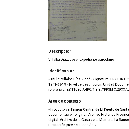
Descripción
Villalba Díaz, José: expediente carcelario
Identificación
◦ Título: Villalba Díaz, José ◦ Signatura: PRISIÓN.C.29337.D 07 ◦ Fecha de creación:
1941-03-19 ◦ Nivel de descripción: Unidad Documental Compuesta. ◦ Código de
referencia: ES.11080.AHPC/1.3.8.//PPSM.C.29337.
Área de contexto
◦ Productor/a: Prisión Central de El Puerto de Santa María. ◦ Depó
documentación original: Archivo Histórico Provincial de Cádiz ◦ D
digital: Archivo de la Casa de la Memoria La Sauce
Diputación provincial de Cádiz.