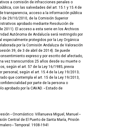
lativos a comisión de infracciones penales o
blica, con las salvedades del art. 15.1 y 15.4 de
de transparencia, acceso a la información pública
0 de 29/10/2010, de la Comisión Superior
istrativos aprobado mediante Resolución de
 2011). El acceso a esta serie en los Archivos
unidad Autónoma de Andalucía será restringido por
l especialmente protegidos por la Ley Orgánica
 elaborada por la Comisión Andaluza de Valoración
sión 39, de 3 de abril de 2014). Se puede
onsentimiento expreso y por escrito del afectado,
 una vez transcurridos 25 años desde su muerte o
s, según el art. 57 de la Ley 16/1985; previa
r personal, según el art. 15.4 de la Ley 19/2013;
ado que contempla el art. 15 de la Ley 19/2013,
onfidencialidad por parte de la persona o
bado por la CAVAD. ◦ Estado de
Provincial de Cádiz ◦ Profesional: jornalero ◦ Temporal: 1938-1941