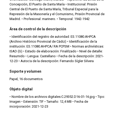
Concepción, El Puerto de Santa María ◦ Institucional: Prisión
Central de El Puerto de Santa María, Tribunal Especial para la
Represión de la Masonería y el Comunismo, Prisión Provincial de
Madrid. ◦ Profesional: marinero. ◦ Temporal: 1942-1942
Área de control de la descripción
◦ Identificación del registro de autoridad: ES.11080.AHPCA
(Archivo Histórico Provincial de Cádiz) ◦ Identificación de la
institución: ES.11080.AHPCA/ RA PCPSM ◦ Normas archivísticas:
ISAD (G) ◦ Estado de elaboración: Finalilzado ◦ Nivel de detalle:
Resumido ◦ Lengua: Castellano ◦ Fecha de la descripción: 2021-
12-23 ◦ Autor/a de la descripción: Fernando Sígler Silvera
Soporte y volumen
Papel, 16 documentos
Objeto digital
◦ Nombre de los archivos digitales:C.29352.D16-01-16.jpg ◦ Tipo:
Imagen ◦ Extensión: TIF ◦ Tamaño: 12,4 MB ◦ Fecha de
incorporación: 2021-12-23