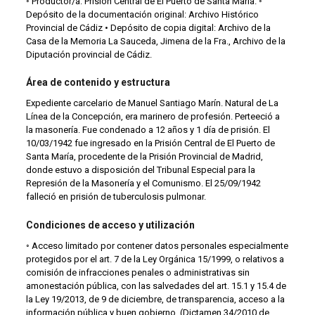
◦ Productor/a: Prisión Central de El Puerto de Santa María. ◦
Depósito de la documentación original: Archivo Histórico
Provincial de Cádiz • Depósito de copia digital: Archivo de la
Casa de la Memoria La Sauceda, Jimena de la Fra., Archivo de la
Diputación provincial de Cádiz.
Área de contenido y estructura
Expediente carcelario de Manuel Santiago Marín. Natural de La
Línea de la Concepción, era marinero de profesión. Perteeció a
la masonería. Fue condenado a 12 años y 1 día de prisión. El
10/03/1942 fue ingresado en la Prisión Central de El Puerto de
Santa María, procedente de la Prisión Provincial de Madrid,
donde estuvo a disposición del Tribunal Especial para la
Represión de la Masonería y el Comunismo. El 25/09/1942
falleció en prisión de tuberculosis pulmonar.
Condiciones de acceso y utilización
◦ Acceso limitado por contener datos personales especialmente
protegidos por el art. 7 de la Ley Orgánica 15/1999, o relativos a
comisión de infracciones penales o administrativas sin
amonestación pública, con las salvedades del art. 15.1 y 15.4 de
la Ley 19/2013, de 9 de diciembre, de transparencia, acceso a la
información pública y buen gobierno. (Dictamen 34/2010 de