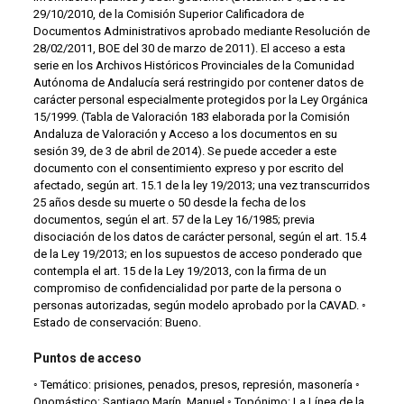
29/10/2010, de la Comisión Superior Calificadora de
Documentos Administrativos aprobado mediante Resolución de
28/02/2011, BOE del 30 de marzo de 2011). El acceso a esta
serie en los Archivos Históricos Provinciales de la Comunidad
Autónoma de Andalucía será restringido por contener datos de
carácter personal especialmente protegidos por la Ley Orgánica
15/1999. (Tabla de Valoración 183 elaborada por la Comisión
Andaluza de Valoración y Acceso a los documentos en su
sesión 39, de 3 de abril de 2014). Se puede acceder a este
documento con el consentimiento expreso y por escrito del
afectado, según art. 15.1 de la ley 19/2013; una vez transcurridos
25 años desde su muerte o 50 desde la fecha de los
documentos, según el art. 57 de la Ley 16/1985; previa
disociación de los datos de carácter personal, según el art. 15.4
de la Ley 19/2013; en los supuestos de acceso ponderado que
contempla el art. 15 de la Ley 19/2013, con la firma de un
compromiso de confidencialidad por parte de la persona o
personas autorizadas, según modelo aprobado por la CAVAD. ◦
Estado de conservación: Bueno.
Puntos de acceso
◦ Temático: prisiones, penados, presos, represión, masonería ◦
Onomástico: Santiago Marín, Manuel ◦ Topónimo: La Línea de la