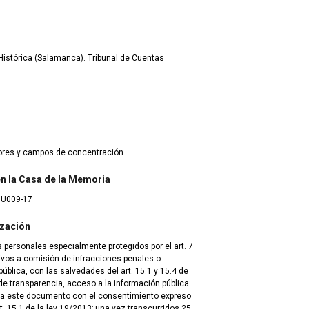
istórica (Salamanca). Tribunal de Cuentas
dores y campos de concentración
 en la Casa de la Memoria
8U009-17
ización
 personales especialmente protegidos por el art. 7
tivos a comisión de infracciones penales o
blica, con las salvedades del art. 15.1 y 15.4 de
de transparencia, acceso a la información pública
 a este documento con el consentimiento expreso
t. 15.1 de la ley 19/2013; una vez transcurridos 25