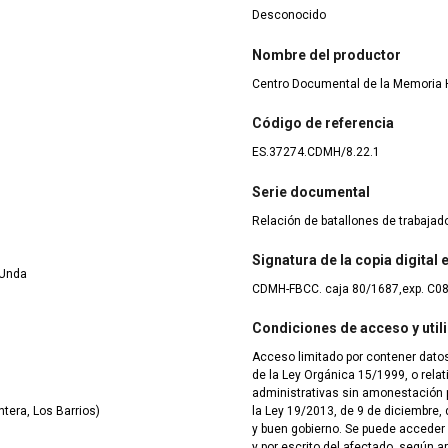
Desconocido
Nombre del productor
Centro Documental de la Memoria H
Código de referencia
ES.37274.CDMH/8.22.1
Serie documental
Relación de batallones de trabaja
Signatura de la copia digital
 Unda
CDMH-FBCC. caja 80/1687,exp. C0
Condiciones de acceso y util
Acceso limitado por contener datos
de la Ley Orgánica 15/1999, o rela
administrativas sin amonestación pú
tera, Los Barrios)
la Ley 19/2013, de 9 de diciembre, 
y buen gobierno. Se puede acceder
y por escrito del afectado, según ar