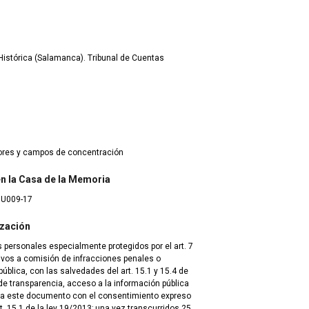
istórica (Salamanca). Tribunal de Cuentas
dores y campos de concentración
 en la Casa de la Memoria
8U009-17
ización
 personales especialmente protegidos por el art. 7
tivos a comisión de infracciones penales o
blica, con las salvedades del art. 15.1 y 15.4 de
de transparencia, acceso a la información pública
 a este documento con el consentimiento expreso
t. 15.1 de la ley 19/2013; una vez transcurridos 25