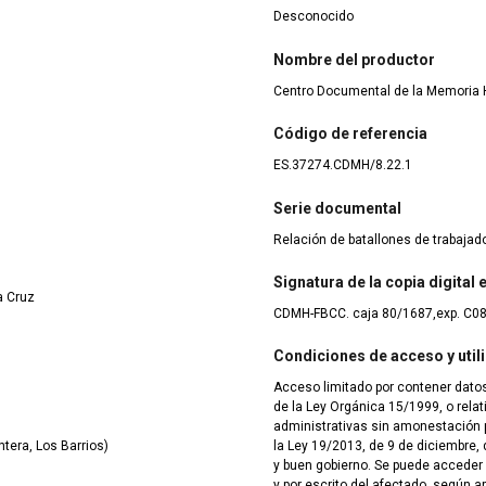
Desconocido
Nombre del productor
Centro Documental de la Memoria H
Código de referencia
ES.37274.CDMH/8.22.1
Serie documental
Relación de batallones de trabaja
Signatura de la copia digital
a Cruz
CDMH-FBCC. caja 80/1687,exp. C0
Condiciones de acceso y util
Acceso limitado por contener datos
de la Ley Orgánica 15/1999, o rela
administrativas sin amonestación pú
tera, Los Barrios)
la Ley 19/2013, de 9 de diciembre, 
y buen gobierno. Se puede acceder
y por escrito del afectado, según ar