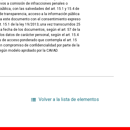
tivos a comisión de infracciones penales o
blica, con las salvedades del art. 15.1 y 15.4 de
de transparencia, acceso a la información pública
 a este documento con el consentimiento expreso
t. 15.1 de la ley 19/2013; una vez transcurridos 25
 fecha de los documentos, según el art. 57 de la
los datos de carácter personal, según el art. 15.4
s de acceso ponderado que contempla el art. 15
un compromiso de confidencialidad por parte de la
egún modelo aprobado por la CAVAD.
Volver a la lista de elementos