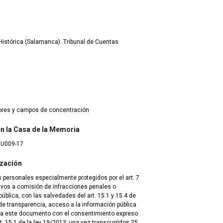
istórica (Salamanca). Tribunal de Cuentas
dores y campos de concentración
 en la Casa de la Memoria
8U009-17
ización
 personales especialmente protegidos por el art. 7
tivos a comisión de infracciones penales o
blica, con las salvedades del art. 15.1 y 15.4 de
de transparencia, acceso a la información pública
 a este documento con el consentimiento expreso
t. 15.1 de la ley 19/2013; una vez transcurridos 25