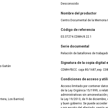
Desconocido
Nombre del productor
Centro Documental de la Memoria H
Código de referencia
ES.37274.CDMH/8.22.1
Serie documental
Relación de batallones de trabaja
Signatura de la copia digital
o Gaitán
CDMH-FBCC. caja 80/1687,exp. C0
Condiciones de acceso y util
Acceso limitado por contener datos
de la Ley Orgánica 15/1999, o rela
administrativas sin amonestación pú
tera, Los Barrios)
la Ley 19/2013, de 9 de diciembre, 
y buen gobierno. Se puede acceder
y por escrito del afectado, según ar