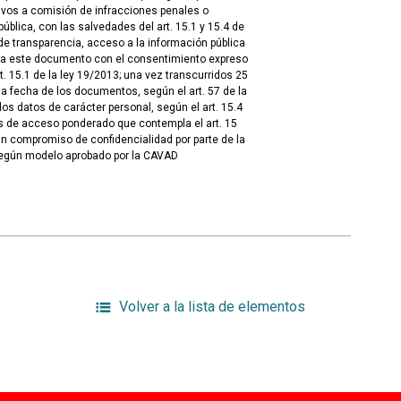
tivos a comisión de infracciones penales o
blica, con las salvedades del art. 15.1 y 15.4 de
de transparencia, acceso a la información pública
 a este documento con el consentimiento expreso
t. 15.1 de la ley 19/2013; una vez transcurridos 25
 fecha de los documentos, según el art. 57 de la
los datos de carácter personal, según el art. 15.4
s de acceso ponderado que contempla el art. 15
un compromiso de confidencialidad por parte de la
según modelo aprobado por la CAVAD
Volver a la lista de elementos