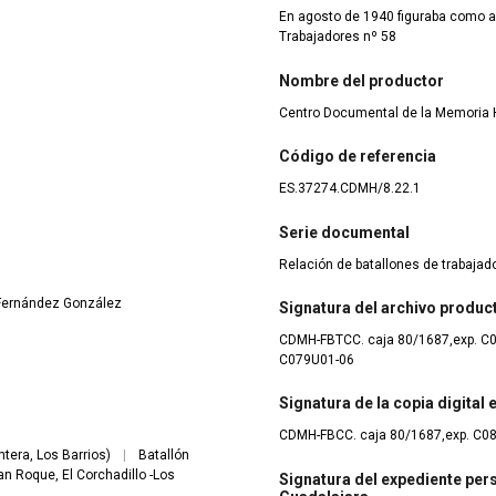
En agosto de 1940 figuraba como au
Trabajadores nº 58
Nombre del productor
Centro Documental de la Memoria H
Código de referencia
ES.37274.CDMH/8.22.1
Serie documental
Relación de batallones de trabaja
 Fernández González
Signatura del archivo produc
CDMH-FBTCC. caja 80/1687,exp. C
C079U01-06
Signatura de la copia digital
CDMH-FBCC. caja 80/1687,exp. C0
tera, Los Barrios)
|
Batallón
an Roque, El Corchadillo -Los
Signatura del expediente pers