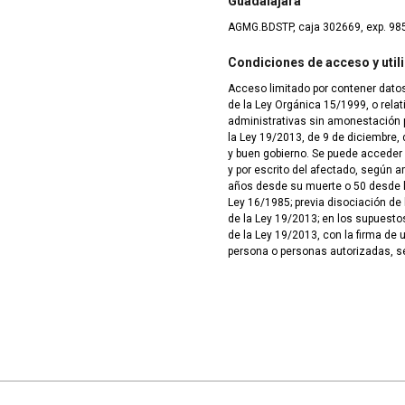
Guadalajara
AGMG.BDSTP, caja 302669, exp. 98
Condiciones de acceso y util
Acceso limitado por contener datos
de la Ley Orgánica 15/1999, o rela
administrativas sin amonestación pú
la Ley 19/2013, de 9 de diciembre, 
y buen gobierno. Se puede acceder
y por escrito del afectado, según ar
años desde su muerte o 50 desde la
Ley 16/1985; previa disociación de 
de la Ley 19/2013; en los supuesto
de la Ley 19/2013, con la firma de 
persona o personas autorizadas, s