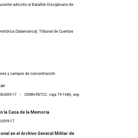
sente adscrito al Batallón Disciplinario de
istórica (Salamanca). Tribunal de Cuentas
dores y campos de concentración
tor
08U009-17
|
CDMH-FBTCC. caja 79-1686, exp.
 en la Casa de la Memoria
8U009-17
onal en el Archivo General Militar de