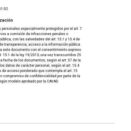
51-52
ización
 personales especialmente protegidos por el art. 7
tivos a comisión de infracciones penales o
blica, con las salvedades del art. 15.1 y 15.4 de
de transparencia, acceso a la información pública
 a este documento con el consentimiento expreso
t. 15.1 de la ley 19/2013; una vez transcurridos 25
 fecha de los documentos, según el art. 57 de la
los datos de carácter personal, según el art. 15.4
s de acceso ponderado que contempla el art. 15
un compromiso de confidencialidad por parte de la
egún modelo aprobado por la CAVAD.