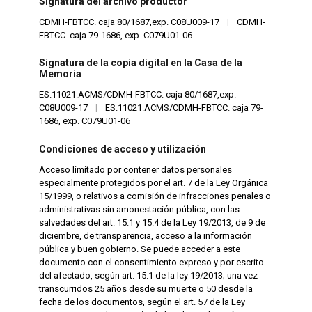
Signatura del archivo productor
CDMH-FBTCC. caja 80/1687,exp. C08U009-17
|
CDMH-
FBTCC. caja 79-1686, exp. C079U01-06
Signatura de la copia digital en la Casa de la
Memoria
ES.11021.ACMS/CDMH-FBTCC. caja 80/1687,exp.
C08U009-17
|
ES.11021.ACMS/CDMH-FBTCC. caja 79-
1686, exp. C079U01-06
Condiciones de acceso y utilización
Acceso limitado por contener datos personales
especialmente protegidos por el art. 7 de la Ley Orgánica
15/1999, o relativos a comisión de infracciones penales o
administrativas sin amonestación pública, con las
salvedades del art. 15.1 y 15.4 de la Ley 19/2013, de 9 de
diciembre, de transparencia, acceso a la información
pública y buen gobierno. Se puede acceder a este
documento con el consentimiento expreso y por escrito
del afectado, según art. 15.1 de la ley 19/2013; una vez
transcurridos 25 años desde su muerte o 50 desde la
fecha de los documentos, según el art. 57 de la Ley