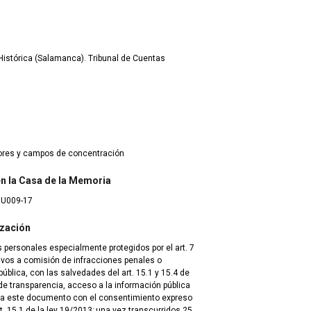
istórica (Salamanca). Tribunal de Cuentas
dores y campos de concentración
 en la Casa de la Memoria
8U009-17
ización
 personales especialmente protegidos por el art. 7
tivos a comisión de infracciones penales o
blica, con las salvedades del art. 15.1 y 15.4 de
de transparencia, acceso a la información pública
 a este documento con el consentimiento expreso
t. 15.1 de la ley 19/2013; una vez transcurridos 25