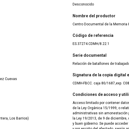
Desconocido
Nombre del productor
Centro Documental de la Memoria H
Código de referencia
ES.37274.CDMH/8.22.1
Serie documental
Relación de batallones de trabaja
Signatura de la copia digital
rez Cuevas
CDMH-FBCC. caja 80/1687,exp. C0
Condiciones de acceso y util
Acceso limitado por contener datos
de la Ley Orgánica 15/1999, o rela
administrativas sin amonestación pú
tera, Los Barrios)
la Ley 19/2013, de 9 de diciembre, 
y buen gobierno. Se puede acceder
y por escrito del afectado, según ar