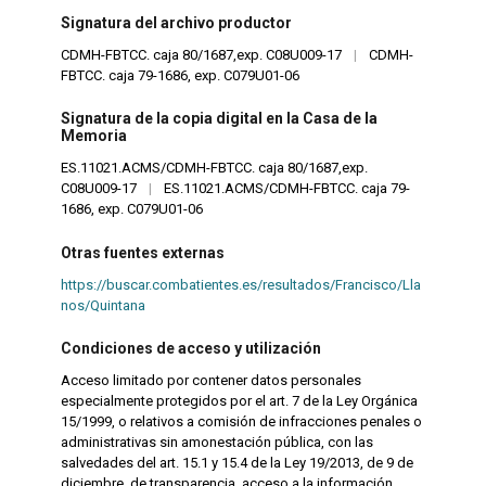
Signatura del archivo productor
CDMH-FBTCC. caja 80/1687,exp. C08U009-17
|
CDMH-
FBTCC. caja 79-1686, exp. C079U01-06
Signatura de la copia digital en la Casa de la
Memoria
ES.11021.ACMS/CDMH-FBTCC. caja 80/1687,exp.
C08U009-17
|
ES.11021.ACMS/CDMH-FBTCC. caja 79-
1686, exp. C079U01-06
Otras fuentes externas
https://buscar.combatientes.es/resultados/Francisco/Lla
nos/Quintana
Condiciones de acceso y utilización
Acceso limitado por contener datos personales
especialmente protegidos por el art. 7 de la Ley Orgánica
15/1999, o relativos a comisión de infracciones penales o
administrativas sin amonestación pública, con las
salvedades del art. 15.1 y 15.4 de la Ley 19/2013, de 9 de
diciembre, de transparencia, acceso a la información