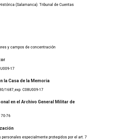
istórica (Salamanca). Tribunal de Cuentas
dores y campos de concentración
tor
8U009-17
 en la Casa de la Memoria
80/1687,exp. C08U009-17
onal en el Archivo General Militar de
170-76
ización
 personales especialmente protegidos por el art. 7