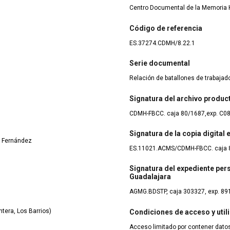
Centro Documental de la Memoria H
Código de referencia
ES.37274.CDMH/8.22.1
Serie documental
Relación de batallones de trabaja
Signatura del archivo produc
CDMH-FBCC. caja 80/1687,exp. C0
Signatura de la copia digital
z Fernández
ES.11021.ACMS/CDMH-FBCC. caja 
Signatura del expediente pers
Guadalajara
AGMG.BDSTP, caja 303327, exp. 89
tera, Los Barrios)
Condiciones de acceso y util
Acceso limitado por contener datos