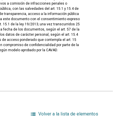
tivos a comisión de infracciones penales o
blica, con las salvedades del art. 15.1 y 15.4 de
de transparencia, acceso a la información pública
 a este documento con el consentimiento expreso
t. 15.1 de la ley 19/2013; una vez transcurridos 25
 fecha de los documentos, según el art. 57 de la
los datos de carácter personal, según el art. 15.4
s de acceso ponderado que contempla el art. 15
un compromiso de confidencialidad por parte de la
egún modelo aprobado por la CAVAD.
Volver a la lista de elementos