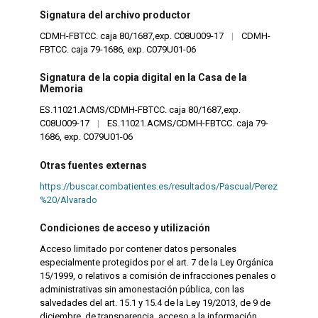
Signatura del archivo productor
CDMH-FBTCC. caja 80/1687,exp. C08U009-17
|
CDMH-
FBTCC. caja 79-1686, exp. C079U01-06
Signatura de la copia digital en la Casa de la
Memoria
ES.11021.ACMS/CDMH-FBTCC. caja 80/1687,exp.
C08U009-17
|
ES.11021.ACMS/CDMH-FBTCC. caja 79-
1686, exp. C079U01-06
Otras fuentes externas
https://buscar.combatientes.es/resultados/Pascual/Perez
%20/Alvarado
Condiciones de acceso y utilización
Acceso limitado por contener datos personales
especialmente protegidos por el art. 7 de la Ley Orgánica
15/1999, o relativos a comisión de infracciones penales o
administrativas sin amonestación pública, con las
salvedades del art. 15.1 y 15.4 de la Ley 19/2013, de 9 de
diciembre, de transparencia, acceso a la información