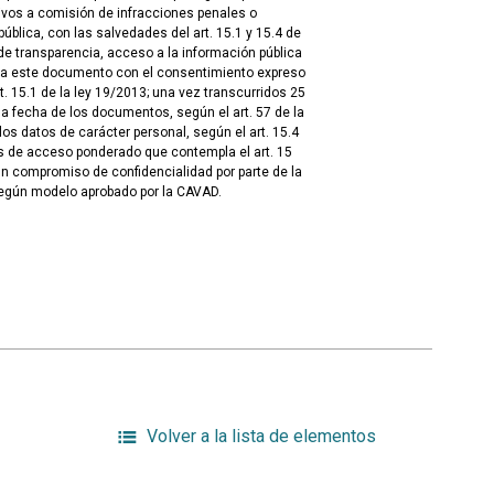
tivos a comisión de infracciones penales o
blica, con las salvedades del art. 15.1 y 15.4 de
de transparencia, acceso a la información pública
 a este documento con el consentimiento expreso
t. 15.1 de la ley 19/2013; una vez transcurridos 25
 fecha de los documentos, según el art. 57 de la
los datos de carácter personal, según el art. 15.4
s de acceso ponderado que contempla el art. 15
un compromiso de confidencialidad por parte de la
egún modelo aprobado por la CAVAD.
Volver a la lista de elementos