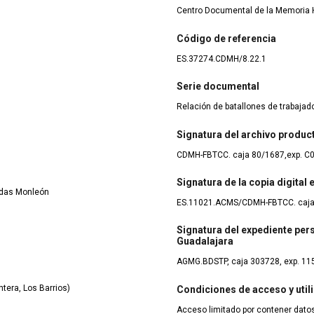
Centro Documental de la Memoria H
Código de referencia
ES.37274.CDMH/8.22.1
Serie documental
Relación de batallones de trabaja
Signatura del archivo produc
CDMH-FBTCC. caja 80/1687,exp. C
Signatura de la copia digital
adas Monleón
ES.11021.ACMS/CDMH-FBTCC. caja
Signatura del expediente pers
Guadalajara
AGMG.BDSTP, caja 303728, exp. 11
tera, Los Barrios)
Condiciones de acceso y util
Acceso limitado por contener datos