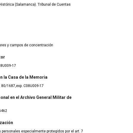
istórica (Salamanca). Tribunal de Cuentas
dores y campos de concentración
tor
08U009-17
 en la Casa de la Memoria
 80/1687,exp. C08U009-17
onal en el Archivo General Militar de
5462
ización
 personales especialmente protegidos por el art. 7