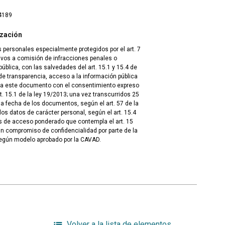
4189
ización
 personales especialmente protegidos por el art. 7
tivos a comisión de infracciones penales o
blica, con las salvedades del art. 15.1 y 15.4 de
de transparencia, acceso a la información pública
 a este documento con el consentimiento expreso
t. 15.1 de la ley 19/2013; una vez transcurridos 25
 fecha de los documentos, según el art. 57 de la
los datos de carácter personal, según el art. 15.4
s de acceso ponderado que contempla el art. 15
un compromiso de confidencialidad por parte de la
egún modelo aprobado por la CAVAD.
Volver a la lista de elementos