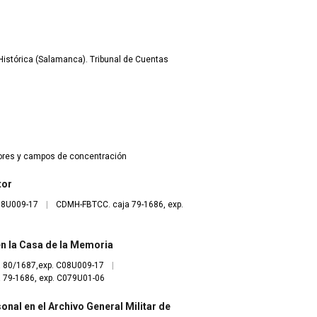
istórica (Salamanca). Tribunal de Cuentas
dores y campos de concentración
tor
08U009-17
|
CDMH-FBTCC. caja 79-1686, exp.
 en la Casa de la Memoria
 80/1687,exp. C08U009-17
|
79-1686, exp. C079U01-06
onal en el Archivo General Militar de