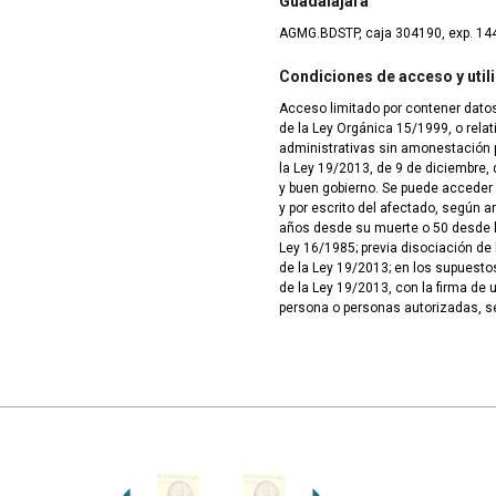
Guadalajara
AGMG.BDSTP, caja 304190, exp. 14
Condiciones de acceso y util
Acceso limitado por contener datos
de la Ley Orgánica 15/1999, o rela
administrativas sin amonestación pú
la Ley 19/2013, de 9 de diciembre, 
y buen gobierno. Se puede acceder
y por escrito del afectado, según ar
años desde su muerte o 50 desde la
Ley 16/1985; previa disociación de 
de la Ley 19/2013; en los supuesto
de la Ley 19/2013, con la firma de 
persona o personas autorizadas, s