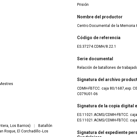
Prisión
Nombre del productor
Centro Documental de la Memoria H
Código de referencia
ES.37274.CDMH/8.22.1
Serie documental
Relación de batallones de trabaja
Signatura del archivo produc
 Mestres
CDMH-FBTCC. caja 80/1687,exp. C
C079U01-06
Signatura de la copia digital
ES.11021.ACMS/CDMH-FBTCC. caja
ES.11021.ACMS/CDMH-FBTCC. caja 
tera, Los Barrios)
|
Batallón
an Roque, El Corchadillo -Los
Signatura del expediente pers