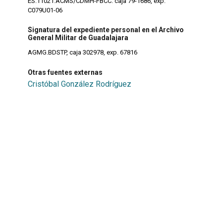
ES.11021.ACMS/CDMH-FBCC. caja 79-1686, exp.
C079U01-06
Signatura del expediente personal en el Archivo
General Militar de Guadalajara
AGMG.BDSTP, caja 302978, exp. 67816
Otras fuentes externas
Cristóbal González Rodríguez