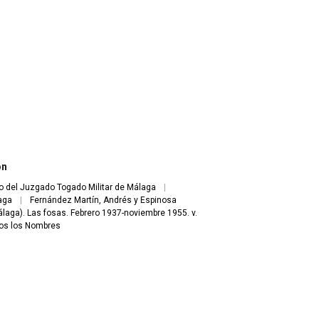
)
ón
o del Juzgado Togado Militar de Málaga
|
laga
|
Fernández Martín, Andrés y Espinosa
laga). Las fosas. Febrero 1937-noviembre 1955. v.
os los Nombres