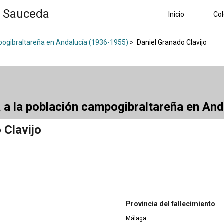
a Sauceda
Inicio
Col
mpogibraltareña en Andalucía (1936-1955)
>
Daniel Granado Clavijo
a a la población campogibraltareña en An
 Clavijo
Provincia del fallecimiento
Málaga