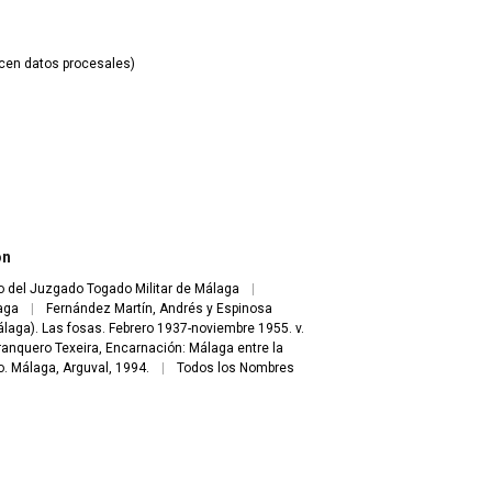
cen datos procesales)
)
ón
o del Juzgado Togado Militar de Málaga
|
laga
|
Fernández Martín, Andrés y Espinosa
laga). Las fosas. Febrero 1937-noviembre 1955. v.
ranquero Texeira, Encarnación: Málaga entre la
o. Málaga, Arguval, 1994.
|
Todos los Nombres