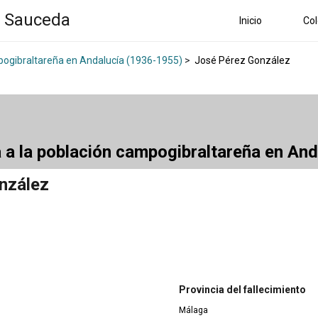
a Sauceda
Inicio
Col
mpogibraltareña en Andalucía (1936-1955)
>
José Pérez González
a a la población campogibraltareña en An
nzález
Provincia del fallecimiento
Málaga