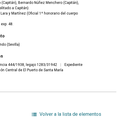
o (Capitán), Bernardo Núñez Menchero (Capitán),
ilitado a Capitán).
ara y Martínez (Oficial 1º honorario del cuerpo
 exp. 48.
nto
ndo (Sevilla)
ón
ncia 444/1938, legajo 1283/31942
|
Expediente
sión Central de El Puerto de Santa María
Volver a la lista de elementos