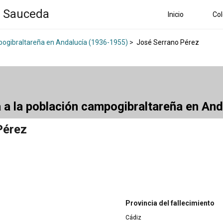
a Sauceda
Inicio
Col
mpogibraltareña en Andalucía (1936-1955)
>
José Serrano Pérez
a a la población campogibraltareña en An
Pérez
Provincia del fallecimiento
Cádiz