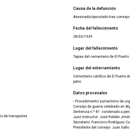
Causa de la defunción
Asesinado/ejecutado tras consejo
Fecha del fallecimiento
28/03/1939
Lugar del fallecimiento
Tapias del cementerio de El Puerto
Lugar del enterramiento
Cementerio católico de El Puerto de
patio.
Datos procesales
• Procedimiento sumarísimo de ur
Consejo de guerra celebrado en Alg
Sentencia n.º 81: condenado a pena 
to de transportes
Juez instructor: José Roldán Jimén
Secretario: Francisco Rodríguez Cuev
Presidente del consejo: Juan Gall