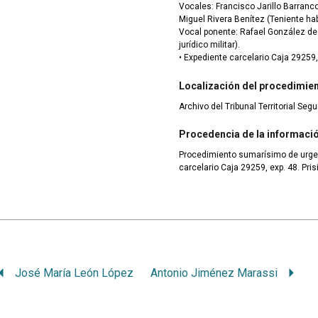
Vocales: Francisco Jarillo Barranc
Miguel Rivera Benítez (Teniente hab
Vocal ponente: Rafael González de L
jurídico militar).
• Expediente carcelario Caja 29259,
Localización del procedimie
Archivo del Tribunal Territorial Segu
Procedencia de la informaci
Procedimiento sumarísimo de urge
carcelario Caja 29259, exp. 48. Pri
José María León López
Antonio Jiménez Marassi