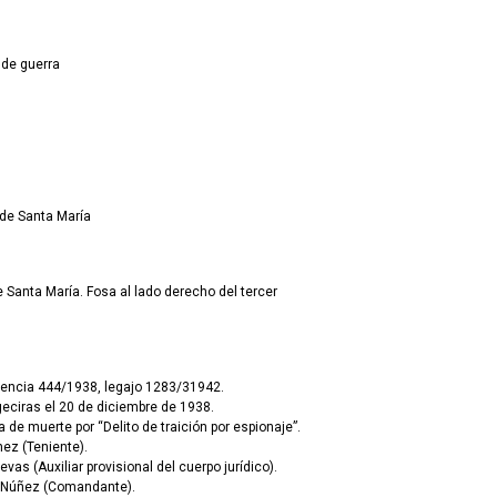
 de guerra
 de Santa María
 Santa María. Fosa al lado derecho del tercer
gencia 444/1938, legajo 1283/31942.
eciras el 20 de diciembre de 1938.
de muerte por “Delito de traición por espionaje”.
ez (Teniente).
as (Auxiliar provisional del cuerpo jurídico).
o Núñez (Comandante).