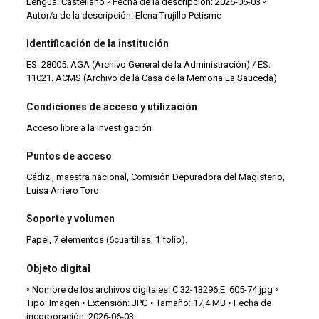
Lengua: Castellano ◦ Fecha de la descripción: 2026-06-03 ◦
Autor/a de la descripción: Elena Trujillo Petisme
Identificación de la institución
ES. 28005. AGA (Archivo General de la Administración) / ES.
11021. ACMS (Archivo de la Casa de la Memoria La Sauceda)
Condiciones de acceso y utilización
Acceso libre a la investigación
Puntos de acceso
Cádiz , maestra nacional, Comisión Depuradora del Magisterio,
Luisa Arriero Toro
Soporte y volumen
Papel, 7 elementos (6cuartillas, 1 folio).
Objeto digital
◦ Nombre de los archivos digitales: C.32-13296.E. 605-74.jpg ◦
Tipo: Imagen ◦ Extensión: JPG ◦ Tamaño: 17,4 MB ◦ Fecha de
incorporación: 2026-06-03