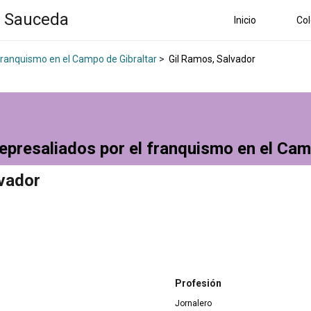
a Sauceda
Inicio
Col
 franquismo en el Campo de Gibraltar
>
Gil Ramos, Salvador
epresaliados por el franquismo en el Cam
lvador
Profesión
Jornalero